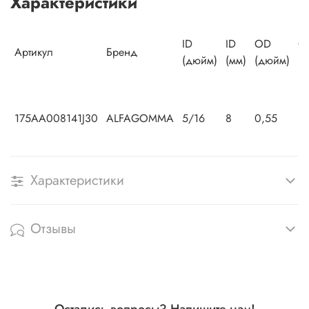
Характеристики
ID
ID
OD
O
Артикул
Бренд
(дюйм)
(мм)
(дюйм)
(с
175AA008141J30
ALFAGOMMA
5/16
8
0,55
14
Характеристики
Отзывы