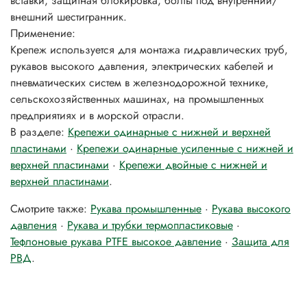
вставки, защитная блокировка, болты под внутренний/
внешний шестигранник.
Применение:
Крепеж используется для монтажа гидравлических труб,
рукавов высокого давления, электрических кабелей и
пневматических систем в железнодорожной технике,
сельскохозяйственных машинах, на промышленных
предприятиях и в морской отрасли.
В разделе:
Крепежи одинарные с нижней и верхней
пластинами
·
Крепежи одинарные усиленные с нижней и
верхней пластинами
·
Крепежи двойные с нижней и
верхней пластинами
.
Смотрите также:
Рукава промышленные
·
Рукава высокого
давления
·
Рукава и трубки термопластиковые
·
Тефлоновые рукава PTFE высокое давление
·
Защита для
РВД
.