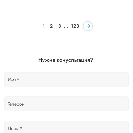
1
2
3
…
123
Нужна конусльтация?