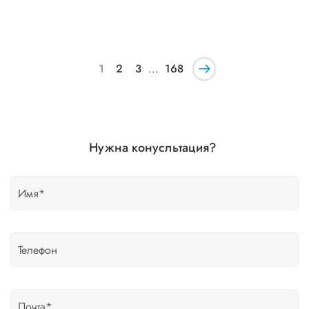
1
2
3
…
168
Нужна конусльтация?