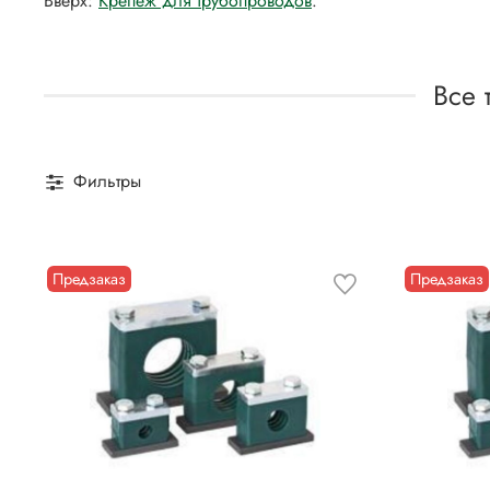
Вверх:
Крепеж для трубопроводов
.
Все 
Фильтры
Предзаказ
Предзаказ