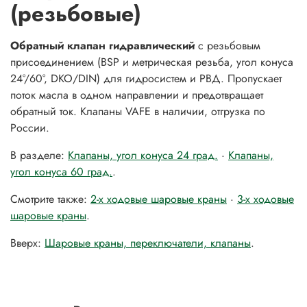
(резьбовые)
Обратный клапан гидравлический
с резьбовым
присоединением (BSP и метрическая резьба, угол конуса
24°/60°, DKO/DIN) для гидросистем и РВД. Пропускает
поток масла в одном направлении и предотвращает
обратный ток. Клапаны VAFE в наличии, отгрузка по
России.
В разделе:
Клапаны, угол конуса 24 град.
·
Клапаны,
угол конуса 60 град.
.
Смотрите также:
2-х ходовые шаровые краны
·
3-х ходовые
шаровые краны
.
Вверх:
Шаровые краны, переключатели, клапаны
.