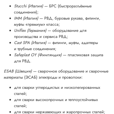
Stucchi (Италия)
— БРС (быстроразъёмные
соединения);
IMM (Италия)
— РВД, буровые рукава, фитинги,
муфты «премиум» класса;
Uniflex (Германия)
— оборудование для
производства и сервиса РВД;
Cast SPA (Италия)
— фитинги, муфты, адаптеры
и трубные соединения;
Safeplast OY (Финляндия)
— пластиковая защита
для РВД.
ESAB (Швеция)
— cварочное оборудование и сварочные
материалы (ЭСАБ) электроды и проволоки:
для сварки углеродистых и низколегированных
сталей;
для сварки высокопрочных и теплоустойчивых
сталей;
для сварки нержавеющих и жаропрочных сталей;