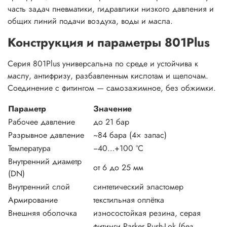
часть задач пневматики, гидравлики низкого давления и
общих линий подачи воздуха, воды и масла.
Конструкция и параметры 801Plus
Серия 801Plus универсальна по среде и устойчива к
маслу, антифризу, разбавленным кислотам и щелочам.
Соединение с фитингом — самозажимное, без обжимки.
Параметр
Значение
Рабочее давление
до 21 бар
Разрывное давление
~84 бара (4× запас)
Температура
−40…+100 °C
Внутренний диаметр
от 6 до 25 мм
(DN)
Внутренний слой
синтетический эластомер
Армирование
текстильная оплётка
Внешняя оболочка
износостойкая резина, серая
фитинги Parker Push-Lok (без