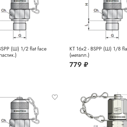
BSPP (Ш) 1/2 flat face
КТ 16x2 - BSPP (Ш) 1/8 fla
ластик.)
(металл.)
779 ₽