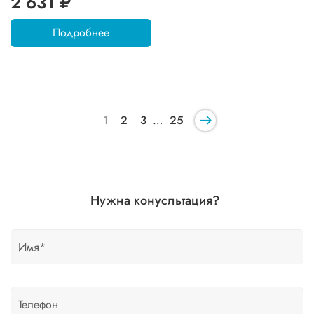
2 631 ₽
Подробнее
1
2
3
…
25
Нужна конусльтация?