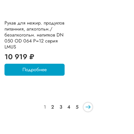
Рукав для нежир. продуктов
питанния, алкогольн./
безалкогольн. напитков DN
050 OD 064 Р=12 серия
LMUS
10 919 ₽
Подробнее
1
2
3
4
5