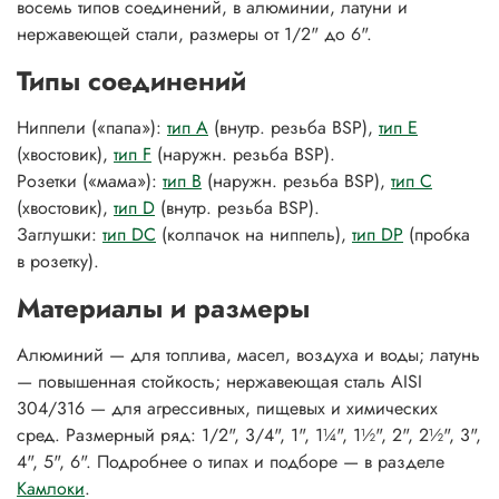
восемь типов соединений, в алюминии, латуни и
нержавеющей стали, размеры от 1/2" до 6".
Типы соединений
Ниппели («папа»):
тип A
(внутр. резьба BSP),
тип E
(хвостовик),
тип F
(наружн. резьба BSP).
Розетки («мама»):
тип B
(наружн. резьба BSP),
тип C
(хвостовик),
тип D
(внутр. резьба BSP).
Заглушки:
тип DC
(колпачок на ниппель),
тип DP
(пробка
в розетку).
Материалы и размеры
Алюминий — для топлива, масел, воздуха и воды; латунь
— повышенная стойкость; нержавеющая сталь AISI
304/316 — для агрессивных, пищевых и химических
сред. Размерный ряд: 1/2", 3/4", 1", 1¼", 1½", 2", 2½", 3",
4", 5", 6". Подробнее о типах и подборе — в разделе
Камлоки
.