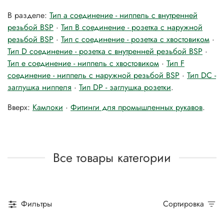
В разделе:
Тип а соединение - ниппель с внутренней
резьбой BSP
·
Тип B соединение - розетка с наружной
резьбой BSP
·
Тип с соединение - розетка c хвостовиком
·
Тип D соединение - розетка c внутренней резьбой BSP
·
Тип е соединение - ниппель с хвостовиком
·
Тип F
соединение - ниппель с наружной резьбой BSP
·
Тип DС -
заглушка ниппеля
·
Тип DP - заглушка розетки
.
Вверх:
Камлоки
·
Фитинги для промышленных рукавов
.
Все товары категории
Фильтры
Сортировка