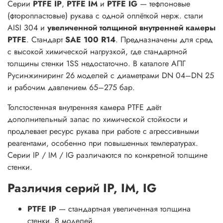
Серии
PTFE IP
,
PTFE IM
и
PTFE IG
— тефлоновые
(фторопластовые) рукава с одной оплёткой нерж. стали
AISI 304 и
увеличенной толщиной внутренней камеры
PTFE
. Стандарт
SAE 100 R14
. Предназначены для сред
с высокой химической нагрузкой, где стандартной
толщины стенки 1SS недостаточно. В каталоге АПГ
Русинжиниринг 26 моделей с диаметрами DN 04–DN 25
и рабочим давлением 65–275 бар.
Толстостенная внутренняя камера PTFE даёт
дополнительный запас по химической стойкости и
продлевает ресурс рукава при работе с агрессивными
реагентами, особенно при повышенных температурах.
Серии IP / IM / IG различаются по конкретной толщине
стенки.
Различия серий IP, IM, IG
PTFE IP
— стандартная увеличенная толщина
стенки. 8 моделей.