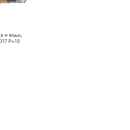
ха и воды,
D17 P=15