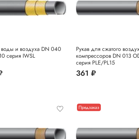
 воды и воздуха DN 040
Рукав для сжатого возду
10 серия IWSL
компрессоров DN 013 O
серия PLE/PL15
₽
361 ₽
Предзаказ