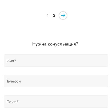
1
2
Нужна конусльтация?