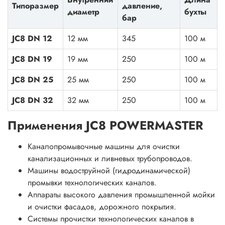
Типоразмер
давление,
диаметр
бухты
бар
JC8 DN 12
12 мм
345
100 м
JC8 DN 19
19 мм
250
100 м
JC8 DN 25
25 мм
250
100 м
JC8 DN 32
32 мм
250
100 м
Применения JC8 POWERMASTER
Каналопромывочные машины для очистки
канализационных и ливневых трубопроводов.
Машины водоструйной (гидродинамической)
промывки технологических каналов.
Аппараты высокого давления промышленной мойки
и очистки фасадов, дорожного покрытия.
Системы прочистки технологических каналов в