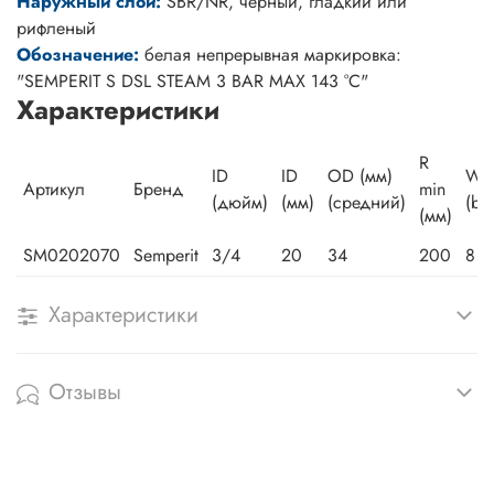
Hаружный слой:
SBR/NR, черный, гладкий или
рифленый
Обозначение:
белая непрерывная маркировка:
"SEMPERIT S DSL STEAM 3 BAR MAX 143 °C"
Характеристики
R
ID
ID
OD (мм)
WP
Артикул
Бренд
min
(дюйм)
(мм)
(средний)
(bar
(мм)
SM0202070
Semperit
3/4
20
34
200
8
Характеристики
Отзывы