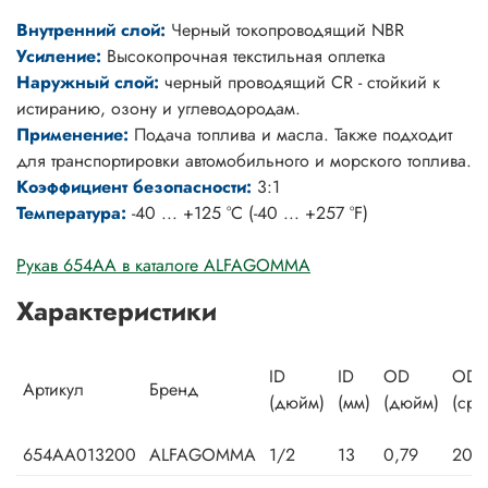
Внутренний слой:
Черный токопроводящий NBR
Усиление:
Высокопрочная текстильная оплетка
Наружный слой:
черный проводящий CR - стойкий к
истиранию, озону и углеводородам.
Применение:
Подача топлива и масла. Также подходит
для транспортировки автомобильного и морского топлива.
Коэффициент безопасности:
3:1
Температура:
-40 ... +125 °C (-40 ... +257 °F)
Рукав 654AA в каталоге ALFAGOMMA
Характеристики
ID
ID
OD
OD 
Артикул
Бренд
(дюйм)
(мм)
(дюйм)
(сре
654AA013200
ALFAGOMMA
1/2
13
0,79
20