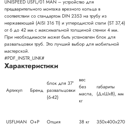
UNISPEED USFL/01 MAN – устройство для
предварительного монтажа врезного кольца в
соответствии со стандартом DIN 2353 на трубу из
нержавеющей (AISI 316 TI) и углеродистой стали (ST 37,4)
от 6 до 42 мм с максимальной толщиной стенки 4 мм.
При необходимости может быть установлен блок для
развальцовки труб. Это лучший выбор для мобильной
мастерской.
#PDF_INSTR_LINK#
Характеристики
вес
блок для 37°
без
габариты
Артикул
Бренд
развальцовки
масла,
(ДхШхВ), мм
(6-42)
кг
USFLMAN
O+P
Опция
38 кг
350x400x270
Н