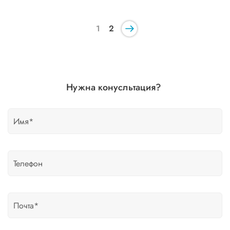
1
2
Нужна конусльтация?