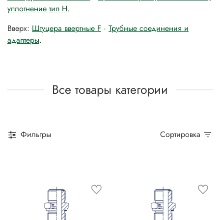
уплотнение тип H
.
Вверх:
Штуцера ввертные F
·
Трубные соединения и
адаптеры
.
Все товары категории
Фильтры
Сортировка