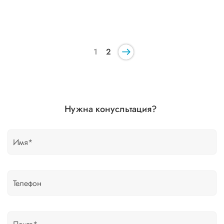
1
2
Нужна конусльтация?