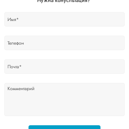
Нужна конусльтация?