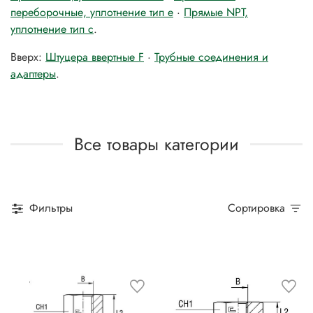
переборочные, уплотнение тип е
·
Прямые NPT,
уплотнение тип с
.
Вверх:
Штуцера ввертные F
·
Трубные соединения и
адаптеры
.
Все товары категории
Фильтры
Сортировка