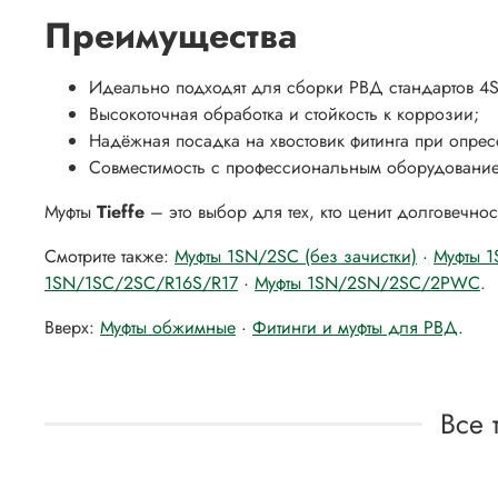
Преимущества
Идеально подходят для сборки РВД стандартов 4S
Высокоточная обработка и стойкость к коррозии;
Надёжная посадка на хвостовик фитинга при опрес
Совместимость с профессиональным оборудовани
Муфты
Tieffe
– это выбор для тех, кто ценит долговечнос
Смотрите также:
Муфты 1SN/2SC (без зачистки)
·
Муфты 1
1SN/1SC/2SC/R16S/R17
·
Муфты 1SN/2SN/2SC/2PWC
.
Вверх:
Муфты обжимные
·
Фитинги и муфты для РВД
.
Все 