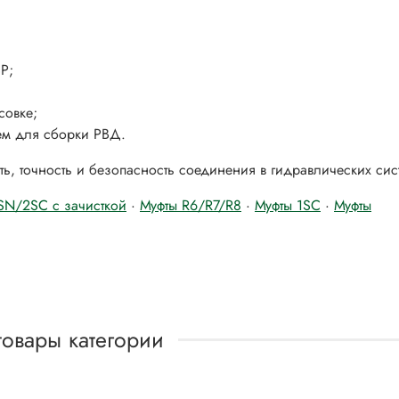
P;
совке;
ем для сборки РВД.
ть, точность и безопасность соединения в гидравлических сис
SN/2SC с зачисткой
·
Муфты R6/R7/R8
·
Муфты 1SC
·
Муфты
товары категории