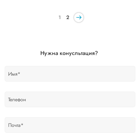
1
2
Нужна конусльтация?