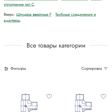
уплотнение тип C
.
Вверх:
Штуцера ввертные F
·
Трубные соединения и
адаптеры
.
Все товары категории
Фильтры
Сортировка