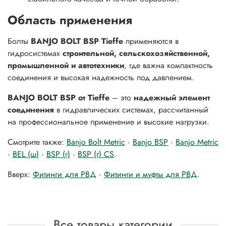
Область применения
Болты
BANJO BOLT BSP Tieffe
применяются в
гидросистемах
строительной, сельскохозяйственной,
промышленной и автотехники
, где важна компактность
соединения и высокая надежность под давлением.
BANJO BOLT BSP от Tieffe
– это
надежный элемент
соединения
в гидравлических системах, рассчитанный
на профессиональное применение и высокие нагрузки.
Смотрите также:
Banjo Bolt Metric
·
Banjo BSP
·
Banjo Metric
·
BEL (ш)
·
BSP (г)
·
BSP (г) CS
.
Вверх:
Фитинги для РВД
·
Фитинги и муфты для РВД
.
Все товары категории