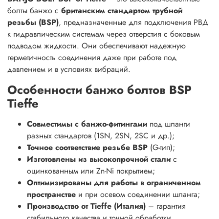
болты банжо с
британским стандартом трубной
резьбы (BSP)
, предназначенные для подключения РВД
к гидравлическим системам через отверстия с боковым
подводом жидкости. Они обеспечивают надежную
герметичность соединения даже при работе под
давлением и в условиях вибраций.
Особенности банжо болтов BSP
Tieffe
Совместимы с банжо-фитингами
под шланги
разных стандартов (1SN, 2SN, 2SC и др.);
Точное соответствие резьбе BSP
(G-тип);
Изготовлены из высокопрочной стали
с
оцинкованным или Zn-Ni покрытием;
Оптимизированы для работы в ограниченном
пространстве
и при осевом соединении шланга;
Производство от Tieffe (Италия)
– гарантия
стабильного качества и точной обработки.