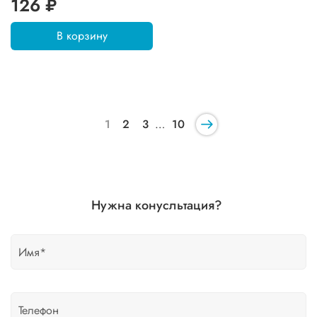
126 ₽
В корзину
1
2
3
…
10
Нужна конусльтация?