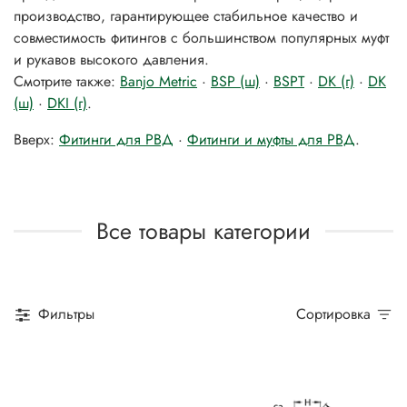
производство, гарантирующее стабильное качество и
совместимость фитингов с большинством популярных муфт
и рукавов высокого давления.
Смотрите также:
Banjo Metric
·
BSP (ш)
·
BSPT
·
DK (г)
·
DK
(ш)
·
DKI (г)
.
Вверх:
Фитинги для РВД
·
Фитинги и муфты для РВД
.
Все товары категории
Фильтры
Сортировка