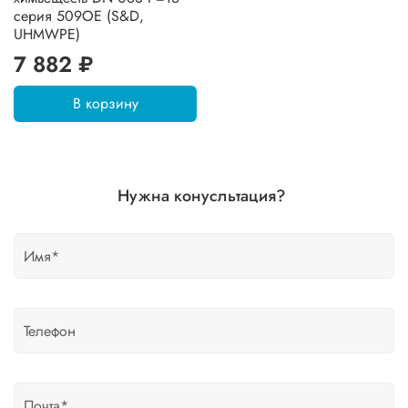
серия 509OE (S&D,
UHMWPE)
7 882 ₽
В корзину
Нужна конусльтация?