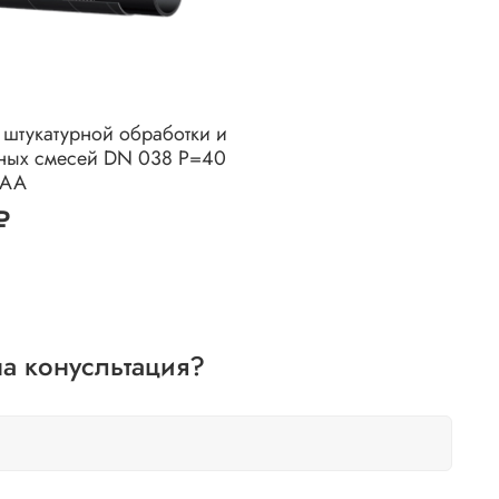
 штукатурной обработки и
ьных смесей DN 038 Р=40
7AA
₽
а конусльтация?