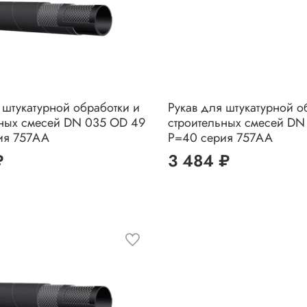
 штукатурной обработки и
Рукав для штукатурной о
ьных смесей DN 035 OD 49
строительных смесей DN
ия 757AA
Р=40 серия 757AA
₽
3 484 ₽