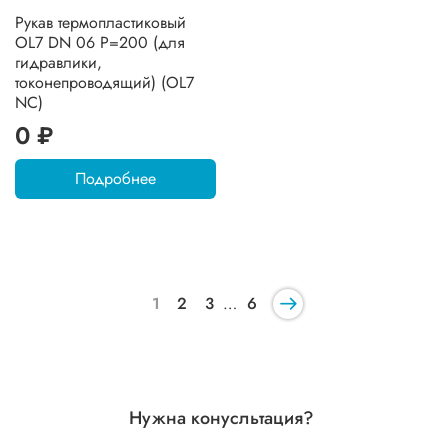
Рукав термопластиковый
OL7 DN 06 P=200 (для
гидравлики,
токонепроводящий) (OL7
NC)
0 ₽
Подробнее
1
2
3
…
6
Нужна конусльтация?