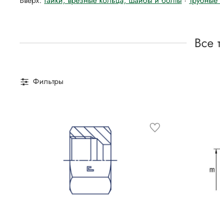
Вверх:
Гайки, врезные кольца, шайбы и болты
·
Трубные
Все 
Фильтры