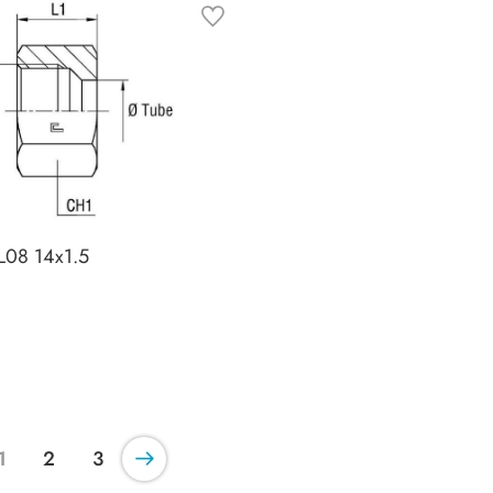
L08 14x1.5
1
2
3