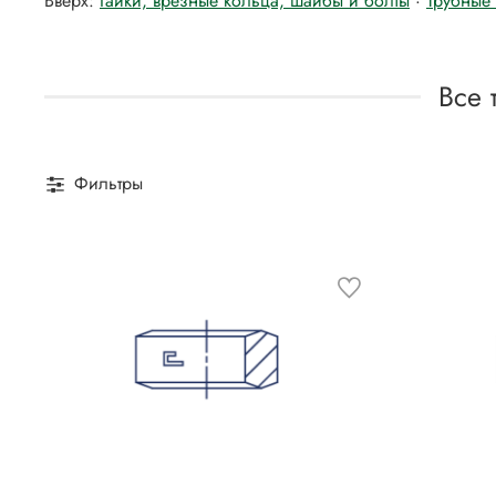
Вверх:
Гайки, врезные кольца, шайбы и болты
·
Трубные
Все 
Фильтры