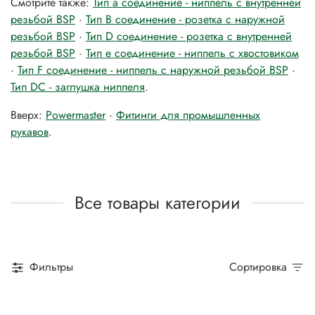
Смотрите также:
Тип а соединение - ниппель с внутренней
резьбой BSP
·
Тип B соединение - розетка с наружной
резьбой BSP
·
Тип D соединение - розетка c внутренней
резьбой BSP
·
Тип е соединение - ниппель с хвостовиком
·
Тип F соединение - ниппель с наружной резьбой BSP
·
Тип DС - заглушка ниппеля
.
Вверх:
Powermaster
·
Фитинги для промышленных
рукавов
.
Все товары категории
Фильтры
Сортировка