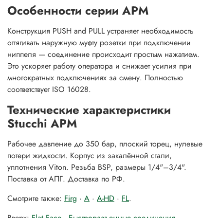
Особенности серии APM
Конструкция PUSH and PULL устраняет необходимость
оттягивать наружную муфту розетки при подключении
ниппеля — соединение происходит простым нажатием.
Это ускоряет работу оператора и снижает усилия при
многократных подключениях за смену. Полностью
соответствует ISO 16028.
Технические характеристики
Stucchi APM
Рабочее давление до 350 бар, плоский торец, нулевые
потери жидкости. Корпус из закалённой стали,
уплотнения Viton. Резьба BSP, размеры 1/4"–3/4".
Поставка от АПГ. Доставка по РФ.
Смотрите также:
Firg
·
A
·
A-HD
·
FL
.
Вверх:
Flat Face
·
Быстроразъемные соединения
.