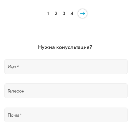
1
2
3
4
Нужна конусльтация?