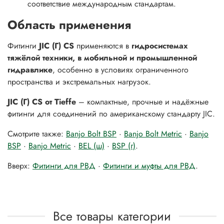
соответствие международным стандартам.
Область применения
Фитинги
JIC (Г) CS
применяются в
гидросистемах
тяжёлой техники, в мобильной и промышленной
гидравлике
, особенно в условиях ограниченного
пространства и экстремальных нагрузок.
JIC (Г) CS от Tieffe
– компактные, прочные и надёжные
фитинги для соединений по американскому стандарту JIC.
Смотрите также:
Banjo Bolt BSP
·
Banjo Bolt Metric
·
Banjo
BSP
·
Banjo Metric
·
BEL (ш)
·
BSP (г)
.
Вверх:
Фитинги для РВД
·
Фитинги и муфты для РВД
.
Все товары категории