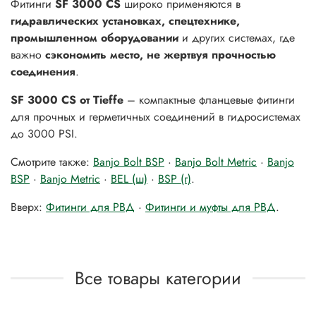
Фитинги
SF 3000 CS
широко применяются в
гидравлических установках, спецтехнике,
промышленном оборудовании
и других системах, где
важно
сэкономить место, не жертвуя прочностью
соединения
.
SF 3000 CS от Tieffe
– компактные фланцевые фитинги
для прочных и герметичных соединений в гидросистемах
до 3000 PSI.
Смотрите также:
Banjo Bolt BSP
·
Banjo Bolt Metric
·
Banjo
BSP
·
Banjo Metric
·
BEL (ш)
·
BSP (г)
.
Вверх:
Фитинги для РВД
·
Фитинги и муфты для РВД
.
Все товары категории