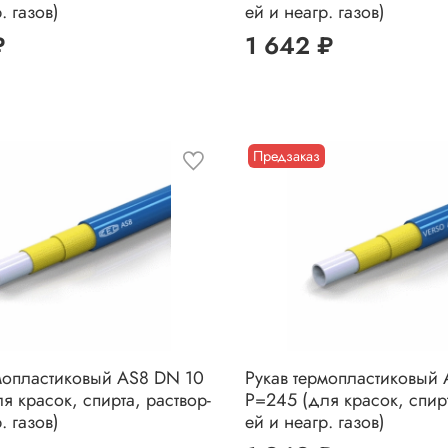
. газов)
ей и неагр. газов)
₽
1 642 ₽
Предзаказ
мопластиковый AS8 DN 10
Рукав термопластиковый
я красок, спирта, раствор-
P=245 (для красок, спирт
. газов)
ей и неагр. газов)