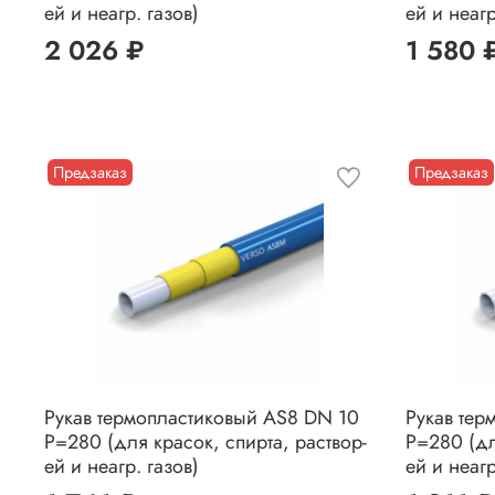
ей и неагр. газов)
ей и неагр
2 026 ₽
1 580 
Предзаказ
Предзаказ
Рукав термопластиковый AS8 DN 10
Рукав тер
P=280 (для красок, спирта, раствор-
P=280 (дл
ей и неагр. газов)
ей и неагр