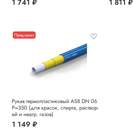
1 741 ₽
1 811 ₽
Предзаказ
Рукав термопластиковый AS8 DN 06
P=350 (для красок, спирта, раствор-
ей и неагр. газов)
1 149 ₽