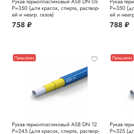
Рукав термопластиковый AS8 DN 05
Рукав тер
P=350 (для красок, спирта, раствор-
P=350 (дл
ей и неагр. газов)
ей и неагр
758 ₽
788 ₽
Предзаказ
Предзаказ
Рукав термопластиковый AS8 DN 12
Рукав тер
P=245 (для красок, спирта, раствор-
P=325 (дл