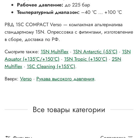
Рабочее давление:
до 225 бар
Температурный диапазон:
–40 °C ... +100 °C
РВД 1SC COMPACT Verso — компактная альтернатива
стандартному 1SN. Опрессовка с фитингами, изготовление
в сборе, доставка по РФ.
Смотрите также:
1SN Multiflex
·
1SN Antarctic (-55°C)
·
1SN
Aquator (+135°C/+150°C)
·
1SN Tropic (+150°C)
·
2SN
Multiflex
·
1SC Cleaning (+155°C)
.
Вверх:
Verso
·
Рукава высокого давления
.
Все товары категории
Фильтры
Сортировка