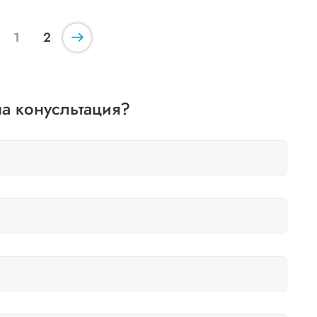
1
2
а конусльтация?