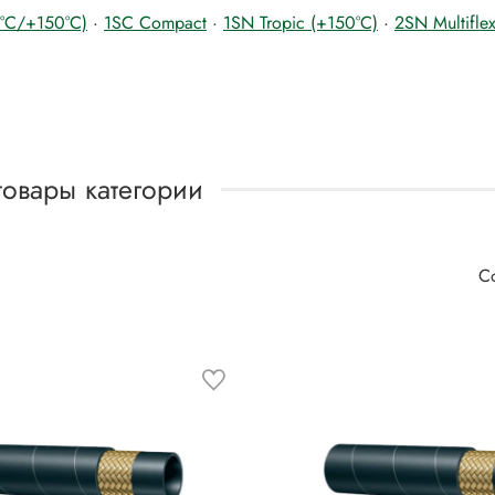
5°C/+150°C)
·
1SC Compact
·
1SN Tropic (+150°C)
·
2SN Multifle
товары категории