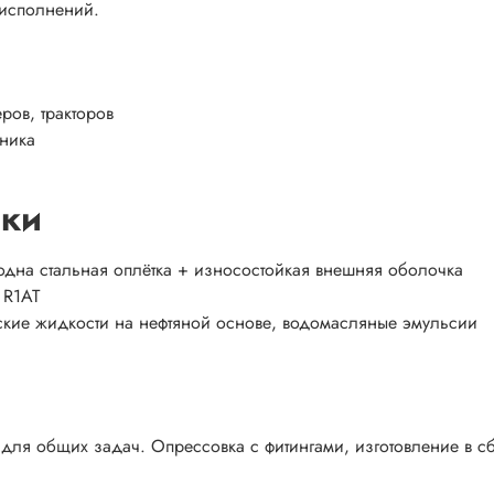
 исполнений.
ров, тракторов
хника
ики
одна стальная оплётка + износостойкая внешняя оболочка
 R1AT
кие жидкости на нефтяной основе, водомасляные эмульсии
для общих задач. Опрессовка с фитингами, изготовление в с