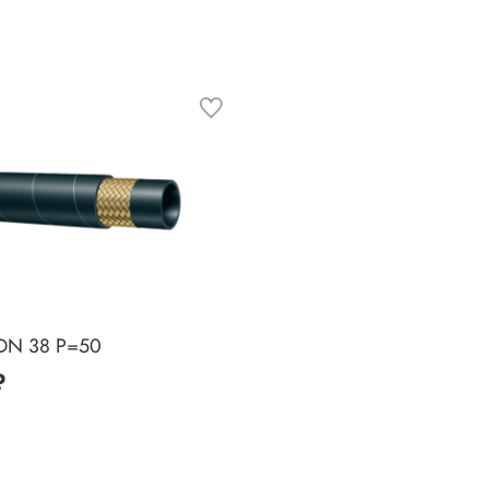
DN 38 P=50
₽