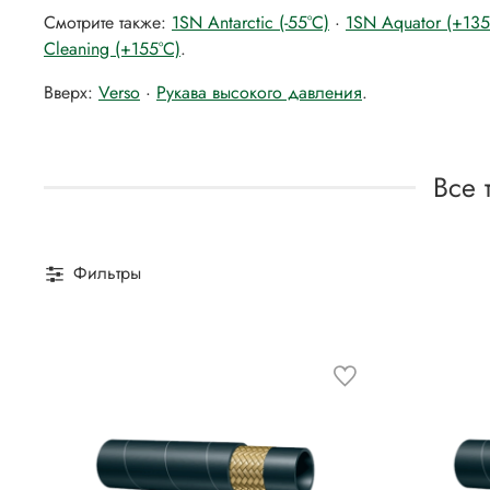
Смотрите также:
1SN Antarctic (-55°C)
·
1SN Aquator (+13
Cleaning (+155°C)
.
Вверх:
Verso
·
Рукава высокого давления
.
Все 
Фильтры