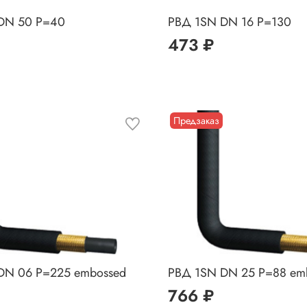
DN 50 P=40
РВД 1SN DN 16 P=130
473 ₽
Предзаказ
DN 06 P=225 embossed
РВД 1SN DN 25 P=88 em
766 ₽