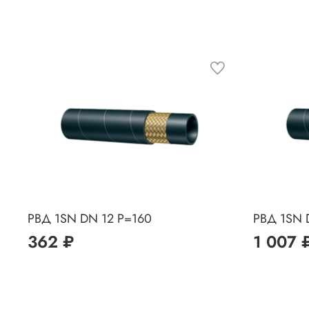
РВД 1SN DN 12 P=160
РВД 1SN 
362 ₽
1 007 