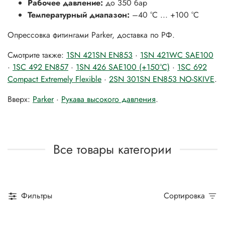
Рабочее давление:
до 350 бар
Температурный диапазон:
–40 °C ... +100 °C
Опрессовка фитингами Parker, доставка по РФ.
Смотрите также:
1SN 421SN EN853
·
1SN 421WC SAE100
·
1SC 492 EN857
·
1SN 426 SAE100 (+150°C)
·
1SC 692
Compact Extremely Flexible
·
2SN 301SN EN853 NO-SKIVE
.
Вверх:
Parker
·
Рукава высокого давления
.
Все товары категории
Фильтры
Сортировка