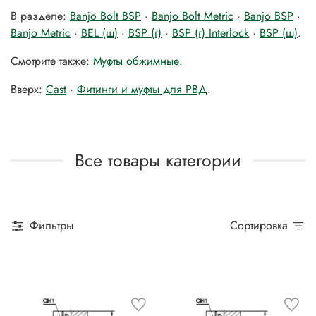
В разделе:
Banjo Bolt BSP
·
Banjo Bolt Metric
·
Banjo BSP
·
Banjo Metric
·
BEL (ш)
·
BSP (г)
·
BSP (г) Interlock
·
BSP (ш)
.
Смотрите также:
Муфты обжимные
.
Вверх:
Cast
·
Фитинги и муфты для РВД
.
Все товары категории
Фильтры
Сортировка