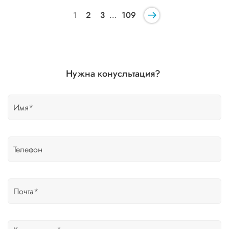
1
2
3
…
109
Нужна конусльтация?