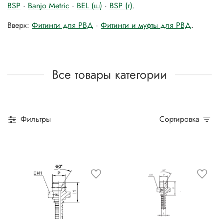
BSP
·
Banjo Metric
·
BEL (ш)
·
BSP (г)
.
Вверх:
Фитинги для РВД
·
Фитинги и муфты для РВД
.
Все товары категории
Фильтры
Сортировка